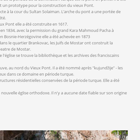
ait un prototype pour la construction du vieux Pont.
tecte à la cour du Sultan Solaiman. L’arche du pont a une portée de
été.
Pont elle a été construite en 1617.
ite en 1834, avec la permission du grand Kara Mahmoud Pacha à
e en Bosnie-Herzégovine elle a été achevée en 1873
ns le quartier Brankovac, les Juifs de Mostar ont construit la
eatre de Mostar.
e l'église se trouve la bibliothèque et les archives des franciscains
leuve, au nord du Vieux Pont. Il a été nommé après "kujundžije" - les
mbreux dans ce domaine en période turque.
uctures résidentielles conservées de la période turque. Elle a été
a nouvelle église orthodoxe. Il n'y a aucune date fiable sur son origine