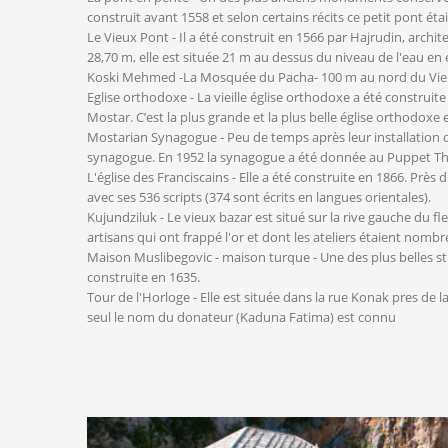
construit avant 1558 et selon certains récits ce petit pont ét
Le Vieux Pont - Il a été construit en 1566 par Hajrudin, archi
28,70 m, elle est située 21 m au dessus du niveau de l'eau en 
Koski Mehmed -La Mosquée du Pacha- 100 m au nord du Vieux 
Eglise orthodoxe - La vieille église orthodoxe a été constru
Mostar. C’est la plus grande et la plus belle église orthodox
Mostarian Synagogue - Peu de temps après leur installation da
synagogue. En 1952 la synagogue a été donnée au Puppet Th
L'église des Franciscains - Elle a été construite en 1866. Près d
avec ses 536 scripts (374 sont écrits en langues orientales).
Kujundziluk - Le vieux bazar est situé sur la rive gauche du f
artisans qui ont frappé l'or et dont les ateliers étaient no
Maison Muslibegovic - maison turque - Une des plus belles str
construite en 1635.
Tour de l'Horloge - Elle est située dans la rue Konak pres de l
seul le nom du donateur (Kaduna Fatima) est connu